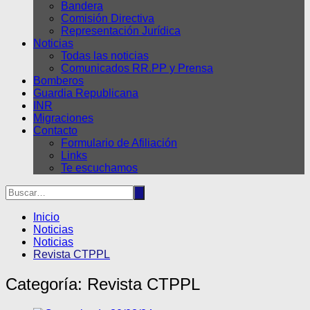
Bandera
Comisión Directiva
Representación Jurídica
Noticias
Todas las noticias
Comunicados RR.PP y Prensa
Bomberos
Guardia Republicana
INR
Migraciones
Contacto
Formulario de Afiliación
Links
Te escuchamos
Inicio
Noticias
Noticias
Revista CTPPL
Categoría:
Revista CTPPL