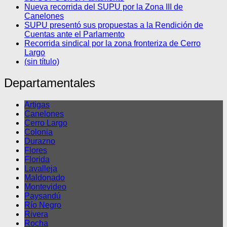
Nueva recorrida del SUPU por la Zona III de
Canelones
SUPU presentó sus propuestas a la Rendición de
Cuentas ante el Parlamento
Recorrida sindical por la zona fronteriza de Cerro
Largo
(sin título)
Departamentales
Artigas
Canelones
Cerro Largo
Colonia
Durazno
Flores
Florida
Lavalleja
Maldonado
Montevideo
Paysandú
Río Negro
Rivera
Rocha