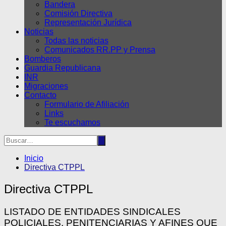
Bandera
Comisión Directiva
Representación Jurídica
Noticias
Todas las noticias
Comunicados RR.PP y Prensa
Bomberos
Guardia Republicana
INR
Migraciones
Contacto
Formulario de Afiliación
Links
Te escuchamos
Inicio
Directiva CTPPL
Directiva CTPPL
LISTADO DE ENTIDADES SINDICALES
POLICIALES, PENITENCIARIAS Y AFINES QUE