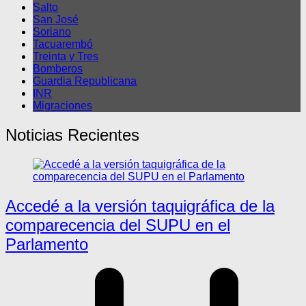
Salto
San José
Soriano
Tacuarembó
Treinta y Tres
Bomberos
Guardia Republicana
INR
Migraciones
Noticias Recientes
Accedé a la versión taquigráfica de la
comparecencia del SUPU en el
Parlamento