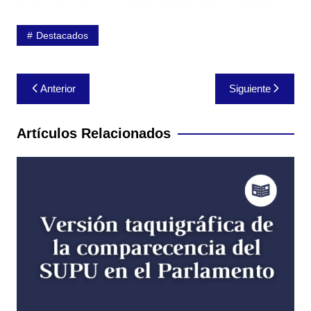
Destacados
Navegación
Anterior
Siguiente
de
entradas
Artículos Relacionados