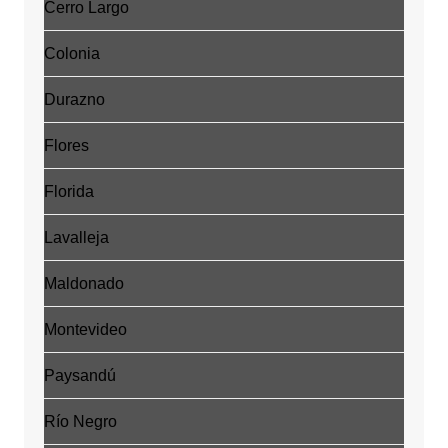
Cerro Largo
Colonia
Durazno
Flores
Florida
Lavalleja
Maldonado
Montevideo
Paysandú
Río Negro