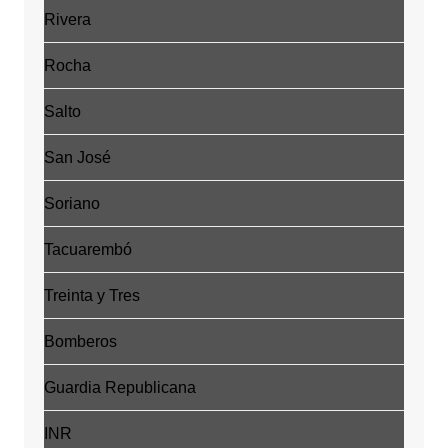
Rivera
Rocha
Salto
San José
Soriano
Tacuarembó
Treinta y Tres
Bomberos
Guardia Republicana
INR