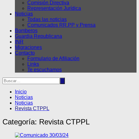
Comisión Directiva
Representación Jurídica
Noticias
Todas las noticias
Comunicados RR.PP y Prensa
Bomberos
Guardia Republicana
INR
Migraciones
Contacto
Formulario de Afiliación
Links
Te escuchamos
Inicio
Noticias
Noticias
Revista CTPPL
Categoría:
Revista CTPPL